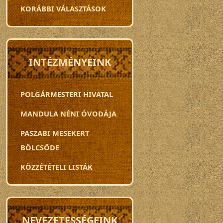
KORÁBBI VÁLASZTÁSOK
INTÉZMÉNYEINK
POLGÁRMESTERI HIVATAL
MANDULA NÉNI ÓVODÁJA
PASZABI MESEKERT
BÖLCSŐDE
KÖZZÉTÉTELI LISTÁK
NEVEZETESSÉGEINK