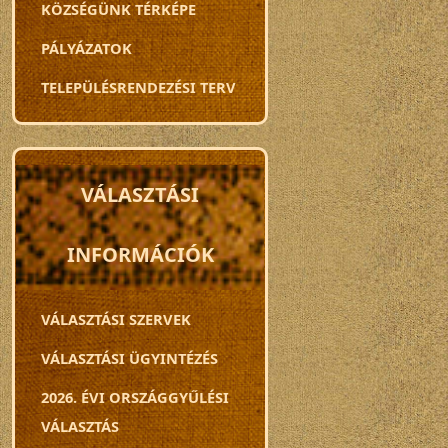
KÖZSÉGÜNK TÉRKÉPE
PÁLYÁZATOK
TELEPÜLÉSRENDEZÉSI TERV
VÁLASZTÁSI
INFORMÁCIÓK
VÁLASZTÁSI SZERVEK
VÁLASZTÁSI ÜGYINTÉZÉS
2026. ÉVI ORSZÁGGYŰLÉSI
VÁLASZTÁS