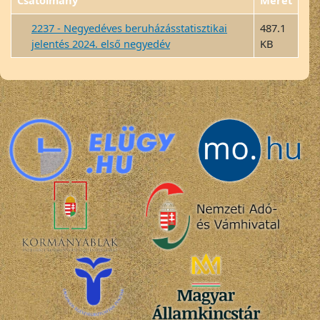
Csatolmány
Méret
2237 - Negyedéves beruházásstatisztikai
487.1
jelentés 2024. első negyedév
KB