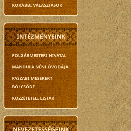
KORÁBBI VÁLASZTÁSOK
INTÉZMÉNYEINK
POLGÁRMESTERI HIVATAL
MANDULA NÉNI ÓVODÁJA
PASZABI MESEKERT
BÖLCSŐDE
KÖZZÉTÉTELI LISTÁK
NEVEZETESSÉGEINK