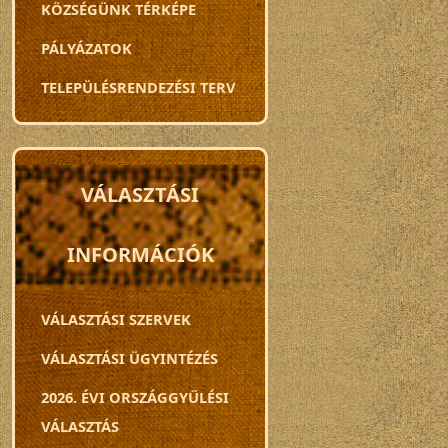
KÖZSÉGÜNK TÉRKÉPE
PÁLYÁZATOK
TELEPÜLÉSRENDEZÉSI TERV
VÁLASZTÁSI
INFORMÁCIÓK
VÁLASZTÁSI SZERVEK
VÁLASZTÁSI ÜGYINTÉZÉS
2026. ÉVI ORSZÁGGYŰLÉSI
VÁLASZTÁS