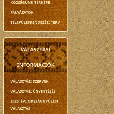
KÖZSÉGÜNK TÉRKÉPE
PÁLYÁZATOK
TELEPÜLÉSRENDEZÉSI TERV
VÁLASZTÁSI
INFORMÁCIÓK
VÁLASZTÁSI SZERVEK
VÁLASZTÁSI ÜGYINTÉZÉS
2026. ÉVI ORSZÁGGYŰLÉSI
VÁLASZTÁS