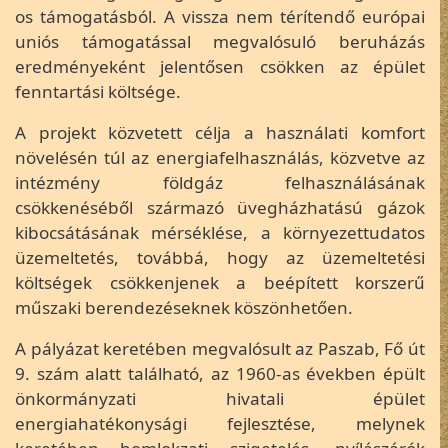
os támogatásból. A vissza nem térítendő európai
uniós támogatással megvalósuló beruházás
eredményeként jelentősen csökken az épület
fenntartási költsége.
A projekt közvetett célja a használati komfort
növelésén túl az energiafelhasználás, közvetve az
intézmény földgáz felhasználásának
csökkenéséből származó üvegházhatású gázok
kibocsátásának mérséklése, a környezettudatos
üzemeltetés, továbbá, hogy az üzemeltetési
költségek csökkenjenek a beépített korszerű
műszaki berendezéseknek köszönhetően.
A pályázat keretében megvalósult az Paszab, Fő út
9. szám alatt található, az 1960-as években épült
önkormányzati hivatali épület
energiahatékonysági fejlesztése, melynek