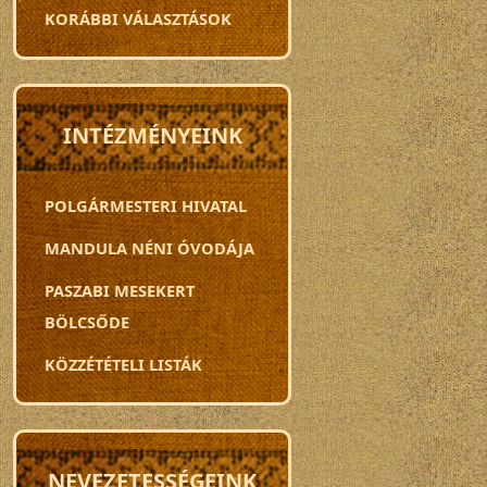
KORÁBBI VÁLASZTÁSOK
INTÉZMÉNYEINK
POLGÁRMESTERI HIVATAL
MANDULA NÉNI ÓVODÁJA
PASZABI MESEKERT
BÖLCSŐDE
KÖZZÉTÉTELI LISTÁK
NEVEZETESSÉGEINK