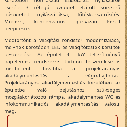
keretében homlokzati szigetelés, nyílászárók
cseréje 3 rétegű üveggel ellátott korszerű
hőszigetelt nyílászárókká, fűtéskorszerűsítés.
Modern, kondenzációs gázkazán került
beépítésre.
Megtörtént a világítási rendszer modernizálása,
melynek keretében LED-es világítótestek kerültek
beszerelése. Az épület 3 kW teljesítményű
napelemes rendszerrel történő felszerelése is
megtörtént, továbbá a projektarányos
akadálymentesítést is végrehajtottak.
Projektarányos akadálymentesítés keretében az
épületbe való bejutáshoz szükséges
mozgáskorlátozott rámpa, akadálymentes WC és
infokommunikációs akadálymentesítés valósul
meg.